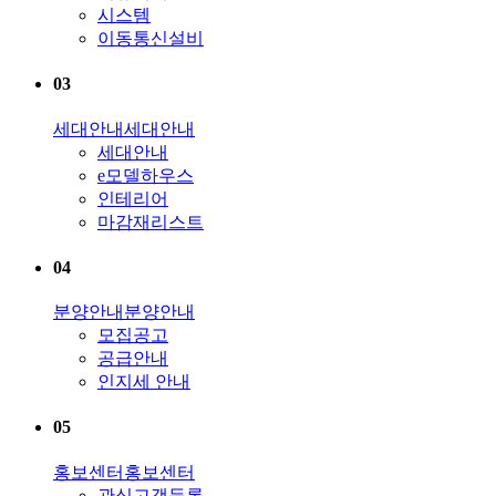
시스템
이동통신설비
03
세대안내
세대안내
세대안내
e모델하우스
인테리어
마감재리스트
04
분양안내
분양안내
모집공고
공급안내
인지세 안내
05
홍보센터
홍보센터
관심고객등록