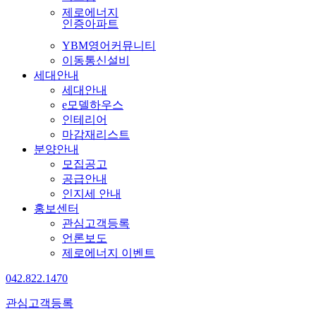
제로에너지
인증아파트
YBM영어커뮤니티
이동통신설비
세대안내
세대안내
e모델하우스
인테리어
마감재리스트
분양안내
모집공고
공급안내
인지세 안내
홍보센터
관심고객등록
언론보도
제로에너지 이벤트
042.822.1470
관심고객등록