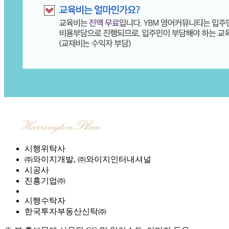
시행위탁사
㈜와이지개발, ㈜와이지인터내셔널
시공사
진흥기업㈜
시행수탁자
한국투자부동산신탁㈜