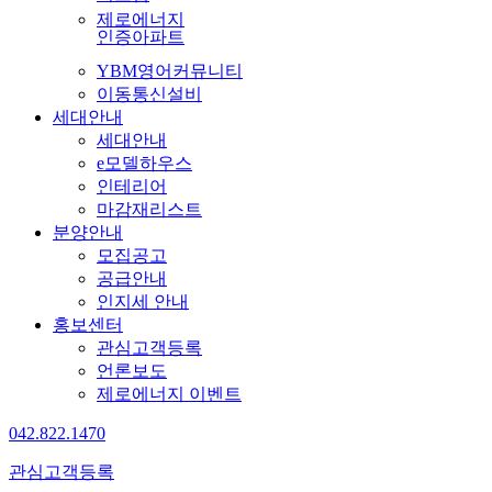
제로에너지
인증아파트
YBM영어커뮤니티
이동통신설비
세대안내
세대안내
e모델하우스
인테리어
마감재리스트
분양안내
모집공고
공급안내
인지세 안내
홍보센터
관심고객등록
언론보도
제로에너지 이벤트
042.822.1470
관심고객등록