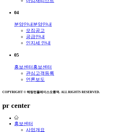
마감재리스트
04
분양안내
분양안내
모집공고
공급안내
인지세 안내
05
홍보센터
홍보센터
관심고객등록
언론보도
COPYRIGHT © 해링턴플레이스오룡역. ALL RIGHTS RESERVED.
pr center
홍보센터
사업개요