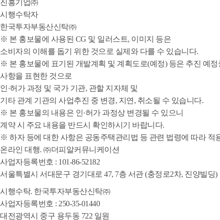
진흥기업㈜
시행수탁자
한국투자부동산신탁㈜
※ 본 홍보물에 사용된 CG 및 일러스트, 이미지 등은
소비자의 이해를 돕기 위한 것으로 실제와 다를 수 있습니다.
※ 본 홍보물에 표기된 개발계획 및 계획도로(예정) 등은 추진 예
사항을 표현한 것으로
인·허가 과정 및 국가 기관, 관할 지자체 및
기타 관계 기관의 사업추진 중 변경, 지연, 취소될 수 있습니다.
※ 본 홍보물의 내용은 인·허가 과정상 변경될 수 있으니
계약 시 주요 내용을 반드시 확인하시기 바랍니다.
※ 하자 등에 대한 사항은 공동주택관리법 등 관련 법령에 따라 적
온라인 대행. ㈜더피알커뮤니케이션
사업자등록번호 : 101-86-52182
서울특별시 서대문구 경기대로 47, 7층 서관 (충정로2차, 진양빌딩)
시행수탁. 한국투자부동산신탁㈜
사업자등록번호 : 250-35-01440
대전광역시 중구 용두동 722 일원