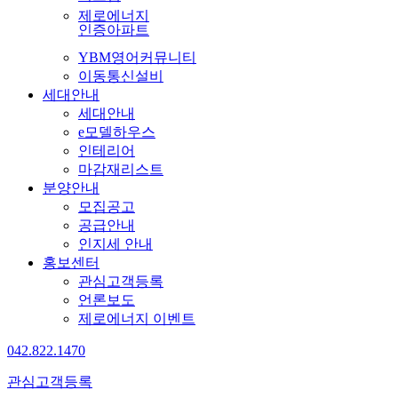
제로에너지
인증아파트
YBM영어커뮤니티
이동통신설비
세대안내
세대안내
e모델하우스
인테리어
마감재리스트
분양안내
모집공고
공급안내
인지세 안내
홍보센터
관심고객등록
언론보도
제로에너지 이벤트
042.822.1470
관심고객등록