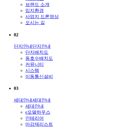
브랜드 소개
입지환경
사업지 드론영상
오시는 길
02
단지안내
단지안내
단지배치도
동호수배치도
커뮤니티
시스템
이동통신설비
03
세대안내
세대안내
세대안내
e모델하우스
인테리어
마감재리스트